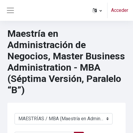
Salta al contenido principal
Acceder
Panel lateral
Maestría en
Administración de
Negocios, Master Business
Administration - MBA
(Séptima Versión, Paralelo
“B”)
Categorías