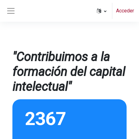
Salta al contenido principal
Acceder
Panel lateral
"Contribuimos a la
formación del capital
intelectual"
2367