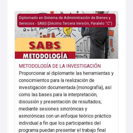
Course image METODOLOGÍA DE LA INVESTIGACIÓN
Diplomado en Sistema de Administración de Bienes y
Servicios - SABS (Décimo Tercera Versión, Paralelo "C")
METODOLOGÍA DE LA INVESTIGACIÓN
Proporcionar al diplomante las herramientas y
conocimientos para la realización de
investigación documentada (monografía), así
como las bases para la interpretación,
discusión y presentación de resultados,
mediante sesiones sincrónicas y
asincrónicas con un enfoque teórico práctico
individual a fin que los participantes del
programa puedan presentar el trabajo final