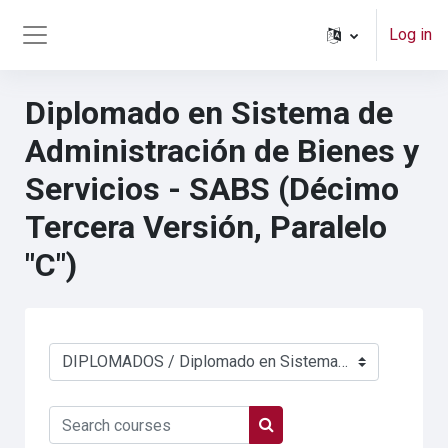
Skip to main content
Log in
Side panel
Diplomado en Sistema de
Administración de Bienes y
Servicios - SABS (Décimo
Tercera Versión, Paralelo
"C")
Course categories
Search courses
Search courses