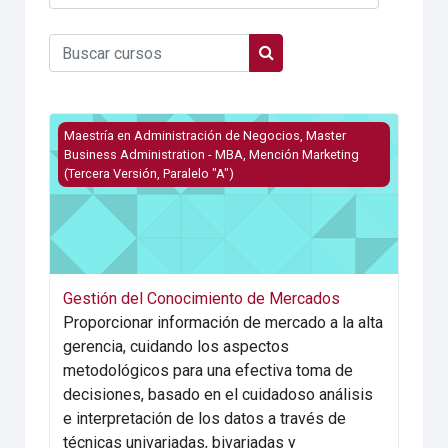
Categorías
Buscar cursos
Buscar cursos
Imagen del curso Gestión del Conocimiento de Mercad
Maestría en Administración de Negocios, Master
Business Administration - MBA, Mención Marketing
(Tercera Versión, Paralelo "A")
Gestión del Conocimiento de Mercados
Proporcionar información de mercado a la alta
gerencia, cuidando los aspectos
metodológicos para una efectiva toma de
decisiones, basado en el cuidadoso análisis
e interpretación de los datos a través de
técnicas univariadas, bivariadas y