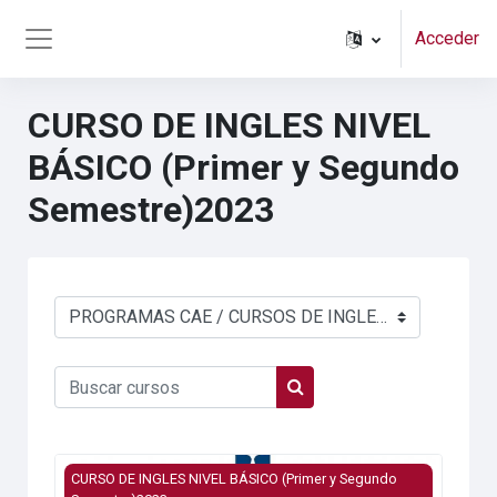
Salta al contenido principal
Acceder
Panel lateral
CURSO DE INGLES NIVEL
BÁSICO (Primer y Segundo
Semestre)2023
Categorías
Buscar cursos
Buscar cursos
Imagen del curso CURSO DE INGLES NIVEL BÁSICO - 
CURSO DE INGLES NIVEL BÁSICO (Primer y Segundo