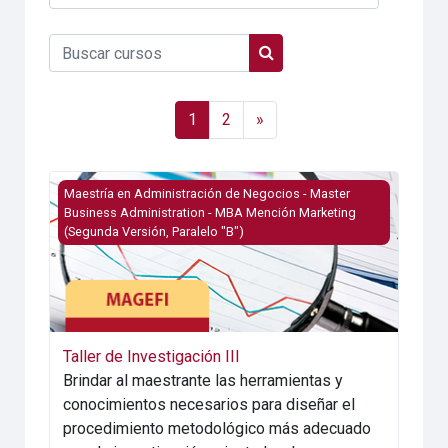
Categorías
Buscar cursos
Buscar cursos
Página 1
Página 2
Siguiente página
1
2
»
Imagen del curso Taller de Investigación III
Maestría en Administración de Negocios - Master
Business Administration - MBA Mención Marketing
(Segunda Versión, Paralelo "B")
Taller de Investigación III
Brindar al maestrante las herramientas y
conocimientos necesarios para diseñar el
procedimiento metodológico más adecuado