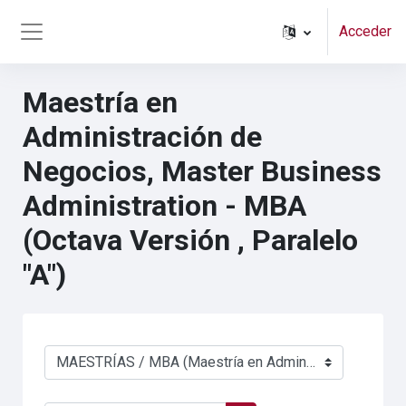
Salta al contenido principal
Acceder
Panel lateral
Maestría en
Administración de
Negocios, Master Business
Administration - MBA
(Octava Versión , Paralelo
"A")
Categorías