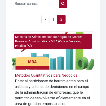
Buscar cursos
Buscar cursos
Página anterior
Página 1
Página 2
«
1
2
Imagen del curso Métodos Cuantitativos para Negocios
Maestría en Administración de Negocios, Master
Business Administration - MBA (Octava Versión ,
Paralelo "A")
Métodos Cuantitativos para Negocios
Dotar al participante de herramientas para el
análisis y la toma de decisiones en el campo
de la administración de empresas, que le
permitan desenvolverse eficientemente en el
área de gestión empresarial de